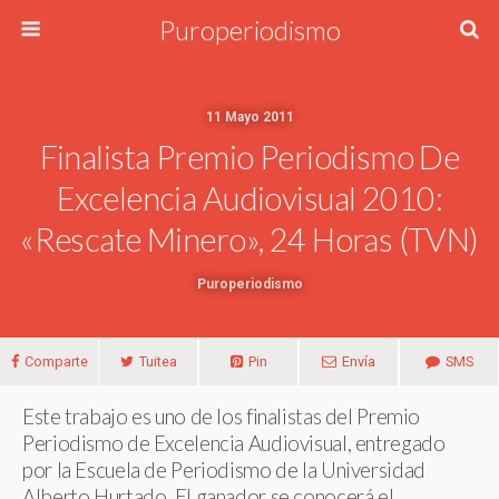
Puroperiodismo
11 Mayo 2011
Finalista Premio Periodismo De
Excelencia Audiovisual 2010:
«Rescate Minero», 24 Horas (TVN)
Puroperiodismo
Comparte
Tuitea
Pin
Envía
SMS
Este trabajo es uno de los finalistas del Premio
Periodismo de Excelencia Audiovisual, entregado
por la Escuela de Periodismo de la Universidad
Alberto Hurtado. El ganador se conocerá el