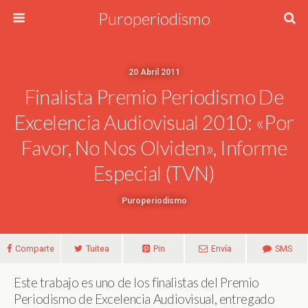
Puroperiodismo
20 Abril 2011
Finalista Premio Periodismo De
Excelencia Audiovisual 2010: «Por
Favor, No Nos Olviden», Informe
Especial (TVN)
Puroperiodismo
Comparte
Tuitea
Pin
Envía
SMS
Este trabajo es uno de los finalistas del Premio
Periodismo de Excelencia Audiovisual, entregado