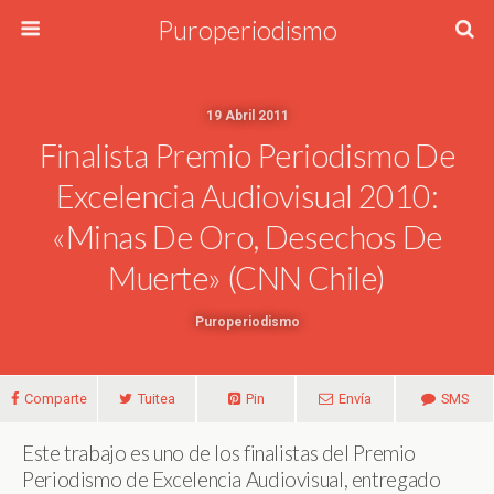
Puroperiodismo
19 Abril 2011
Finalista Premio Periodismo De
Excelencia Audiovisual 2010:
«Minas De Oro, Desechos De
Muerte» (CNN Chile)
Puroperiodismo
Comparte
Tuitea
Pin
Envía
SMS
Este trabajo es uno de los finalistas del Premio
Periodismo de Excelencia Audiovisual, entregado