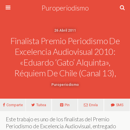
Puroperiodismo
26 Abril 2011
Finalista Premio Periodismo De
Excelencia Audiovisual 2010:
«Eduardo ‘Gato’ Alquinta»,
Réquiem De Chile (Canal 13),
Puroperiodismo
Comparte
Tuitea
Pin
Envía
SMS
Este trabajo es uno de los finalistas del Premio
Periodismo de Excelencia Audiovisual, entregado