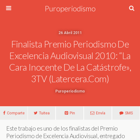
Puroperiodismo
26 Abril 2011
Finalista Premio Periodismo De
Excelencia Audiovisual 2010: “La
Cara Inocente De La Catástrofe»,
3TV (Latercera.com)
Puroperiodismo
Comparte
Tuitea
Pin
Envía
SMS
Este trabajo es uno de los finalistas del Premio
Periodismo de Excelencia Audiovisual, entregado