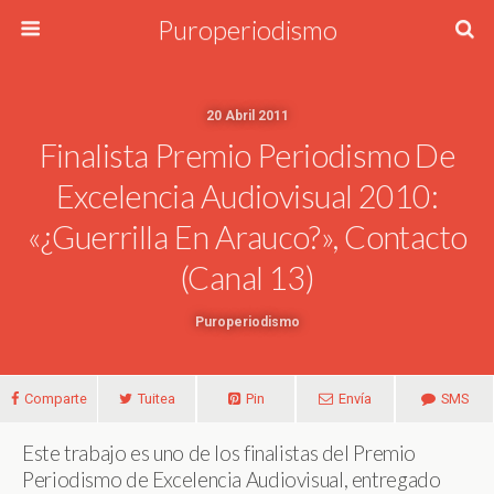
Puroperiodismo
20 Abril 2011
Finalista Premio Periodismo De
Excelencia Audiovisual 2010:
«¿Guerrilla En Arauco?», Contacto
(Canal 13)
Puroperiodismo
Comparte
Tuitea
Pin
Envía
SMS
Este trabajo es uno de los finalistas del Premio
Periodismo de Excelencia Audiovisual, entregado