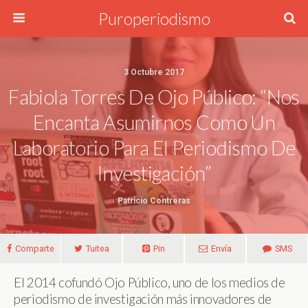
Puroperiodismo
3 Octubre 2017
Fabiola Torres De Ojo Público: “Nos
Encanta Asumirnos Como Un
Laboratorio Para El Periodismo De
Investigación”
Patricio Contreras
Comparte
Tuitea
Pin
Envía
SMS
El 2014 cofundó Ojo Público, uno de los medios de
periodismo de investigación más innovadores de