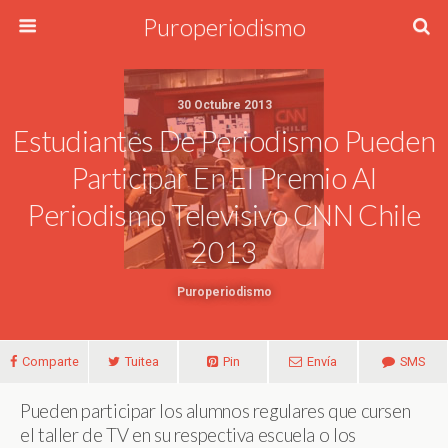
Puroperiodismo
30 Octubre 2013
Estudiantes De Periodismo Pueden
Participar En El Premio Al
Periodismo Televisivo CNN Chile
2013
Puroperiodismo
Comparte
Tuitea
Pin
Envía
SMS
Pueden participar los alumnos regulares que cursen
el taller de TV en su respectiva escuela o los