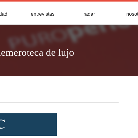
idad
entrevistas
radar
noso
hemeroteca de lujo