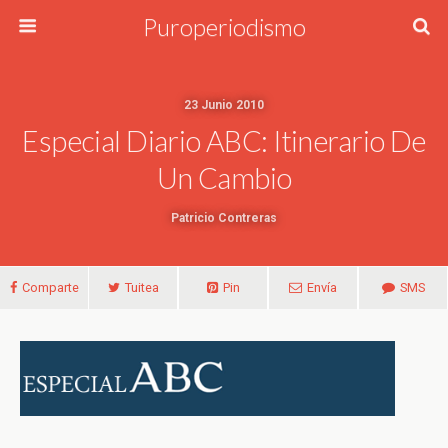
Puroperiodismo
23 Junio 2010
Especial Diario ABC: Itinerario De
Un Cambio
Patricio Contreras
Comparte
Tuitea
Pin
Envía
SMS