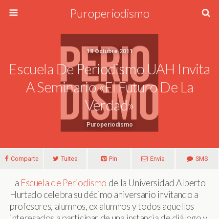
Puroperiodismo
18 Octubre 2011
Escuela De Periodismo UAH Invita
A Seminario «El Futuro De La
Verdad»
Puroperiodismo
Comparte
Tuitea
Pin
Envía
SMS
La
Escuela de Periodismo
de la Universidad Alberto
Hurtado celebra su décimo aniversario invitando a
profesores, alumnos, ex alumnos y todos aquellos
interesados a participar de una instancia de diálogo y