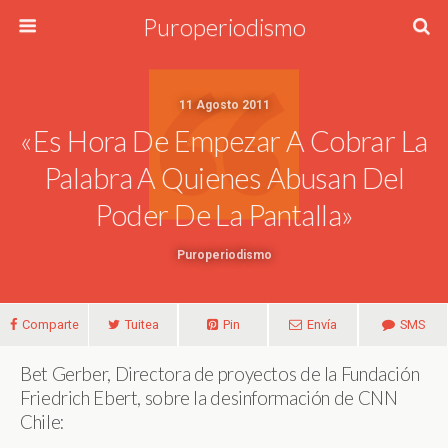
Puroperiodismo
11 Agosto 2011
«Es Hora De Empezar A Cobrar La
Palabra A Quienes Abusan Del
Poder De La Pantalla»
Puroperiodismo
Comparte
Tuitea
Pin
Envía
SMS
Bet Gerber, Directora de proyectos de la Fundación
Friedrich Ebert, sobre la desinformación de CNN
Chile: