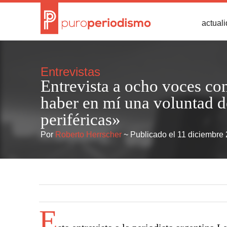
actual
Entrevistas
Entrevista a ocho voces co
haber en mí una voluntad de
periféricas»
Por
Roberto Herrscher
~ Publicado el 11 diciembre
E