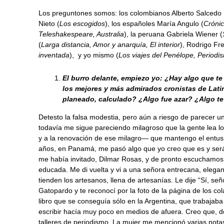
Los preguntones somos: los colombianos Alberto Salcedo
Nieto (
Los escogidos
), los españoles María Angulo (
Crónic
Teleshakespeare, Australia
), la peruana Gabriela Wiener (
(
Larga distancia, Amor y anarquía, El interior
), Rodrigo Fr
inventada
), y yo mismo (
Los viajes del Penélope, Periodi
El burro delante, empiezo yo:
¿Hay algo que te
los mejores y más admirados cronistas de Lat
planeado, calculado? ¿Algo fue azar? ¿Algo te 
Detesto la falsa modestia, pero aún a riesgo de parecer 
todavía me sigue pareciendo milagroso que la gente lea lo
y a la renovación de ese milagro— que mantengo el entus
años, en Panamá, me pasó algo que yo creo que es y será 
me había invitado, Dilmar Rosas, y de pronto escuchamos 
educada. Me di vuelta y vi a una señora entrecana, elegan
tienden los artesanos, llena de artesanías. Le dije “Sí, s
Gatopardo y te reconocí por la foto de la página de los c
libro que se conseguía sólo en la Argentina, que trabaja
escribir hacía muy poco en medios de afuera. Creo que,
talleres de periodismo. La mujer me mencionó varias notas