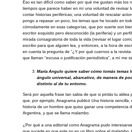
Eso es tan difícil como saber por qué me gustan más los 
tiempos que parece haber en mí una voluntad de revisar l
contar historias periféricas; una voluntad de rescatar a
pongo a repasar un poco, los temas que he tocado en to
cómodamente en esas categorías, que por suerte son bien 
escritor exquisito pero desconocido (la periferia) y un per
mirada consagratoria de toda la vida (revisar el lugar comú
escribo para que alguien lea, y entonces, a la hora de esc
en cuenta la pregunta de “¿Y por qué cuernos a la revista P
que llaman “excusa o justificación periodística”, a mí me 
María Angulo
quiere saber cómo tomás temas loc
ángulo universal, abarcativo, de manera de pod
distinto al de tu entorno.
Será por aquella frase tan sabia de que si pintás tu ald
que, por ejemplo, Anagrama publicó
Una historia sencilla
,
historia de un hombre que quiso ganar una competencia de b
Argentina, y que se llama malambo.
¿Por qué a una editorial como Anagrama pudo interesarse u
que sucede es que este no es un libro sobre el malambo, 