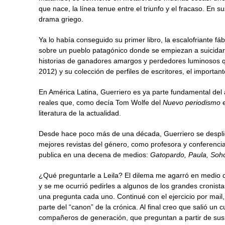
que nace, la línea tenue entre el triunfo y el fracaso. En 
drama griego.
Ya lo había conseguido su primer libro, la escalofriante fá
sobre un pueblo patagónico donde se empiezan a suicidar 
historias de ganadores amargos y perdedores luminosos
2012) y su colección de perfiles de escritores, el importan
En América Latina, Guerriero es ya parte fundamental del
reales que, como decía Tom Wolfe del
Nuevo periodismo
literatura de la actualidad.
Desde hace poco más de una década, Guerriero se desplie
mejores revistas del género, como profesora y conferenci
publica en una decena de medios:
Gatopardo, Paula, Soho
¿Qué preguntarle a Leila? El dilema me agarró en medio d
y se me ocurrió pedirles a algunos de los grandes cronist
una pregunta cada uno. Continué con el ejercicio por mai
parte del “canon” de la crónica. Al final creo que salió un 
compañeros de generación, que preguntan a partir de sus