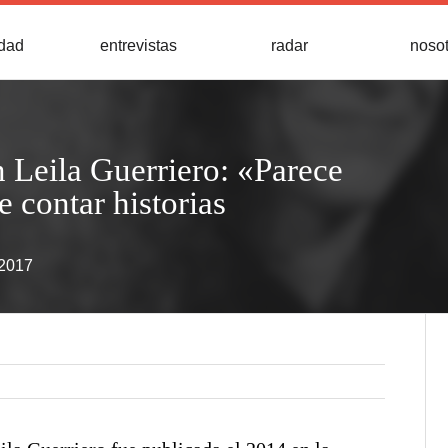
idad
entrevistas
radar
noso
n Leila Guerriero: «Parece
 contar historias
 2017