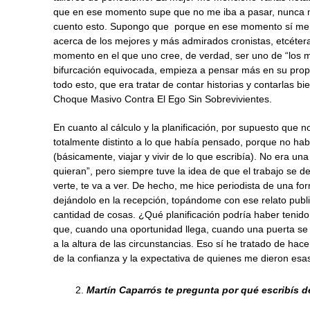
que en ese momento supe que no me iba a pasar, nunca 
cuento esto. Supongo que porque en ese momento sí me se
acerca de los mejores y más admirados cronistas, etcéter
momento en el que uno cree, de verdad, ser uno de “los 
bifurcación equivocada, empieza a pensar más en su prop
todo esto, que era tratar de contar historias y contarlas b
Choque Masivo Contra El Ego Sin Sobrevivientes.
En cuanto al cálculo y la planificación, por supuesto que 
totalmente distinto a lo que había pensado, porque no h
(básicamente, viajar y vivir de lo que escribía). No era una
quieran”, pero siempre tuve la idea de que el trabajo se de
verte, te va a ver. De hecho, me hice periodista de una fo
dejándolo en la recepción, topándome con ese relato publi
cantidad de cosas. ¿Qué planificación podría haber tenido
que, cuando una oportunidad llega, cuando una puerta se 
a la altura de las circunstancias. Eso sí he tratado de hace
de la confianza y la expectativa de quienes me dieron esa
Martín Caparrós
te pregunta por qué escribís de