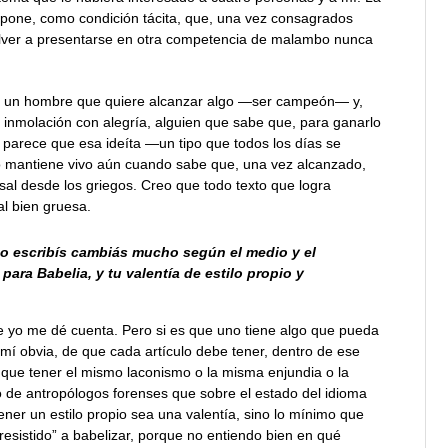
o pone, como condición tácita, que, una vez consagrados
olver a presentarse en otra competencia de malambo nunca
 de un hombre que quiere alcanzar algo —ser campeón— y,
a inmolación con alegría, alguien que sabe que, para ganarlo
e parece que esa ideíta —un tipo que todos los días se
lo mantiene vivo aún cuando sabe que, una vez alcanzado,
sal desde los griegos. Creo que todo texto que logra
al bien gruesa.
do escribís cambiás mucho según el medio y el
para Babelia, y tu valentía de estilo propio y
e yo me dé cuenta. Pero si es que uno tiene algo que pueda
 mí obvia, de que cada artículo debe tener, dentro de ese
en que tener el mismo laconismo o la misma enjundia o la
 de antropólogos forenses que sobre el estado del idioma
ner un estilo propio sea una valentía, sino lo mínimo que
resistido” a babelizar, porque no entiendo bien en qué