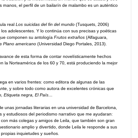
sus manos, el perfil de un bailarín de malambo es un auténtico
bula real
Los suicidas del fin del mundo
(Tusquets, 2006)
los adolescentes. Y lo continúa con sus precisas y poéticas
 que componen su antología
Frutos extraños
(Alfaguara,
te
Plano americano
(Universidad Diego Portales, 2013).
 avance de esta forma de contar novelísticamente hechos
en la Norteamérica de los 60 y 70, está produciendo la mejor
ga en varios frentes: como editora de algunas de las
ante, y sobre todo como autora de excelentes crónicas que
, Etiqueta negra, El País…
e unas jornadas literarias en una universidad de Barcelona,
as y estudiosos del periodismo narrativo que me ayudaran:
l, con más colegas y amigos de Leila, que también son gran
cuestionario amplio y divertido, donde Leila le responde a sus
 propias inquietudes y sueños.