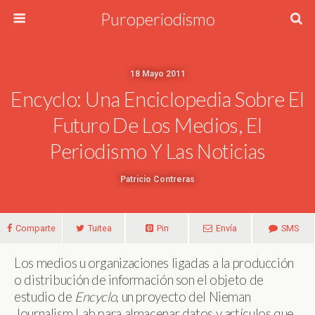
Puroperiodismo
18 Mayo 2011
Encyclo: Una Enciclopedia Sobre El
Futuro De Los Medios, El
Periodismo Y Las Noticias
Patricio Contreras
Comparte
Tuitea
Pin
Envía
SMS
Los medios u organizaciones ligadas a la producción
o distribución de información son el objeto de
estudio de
Encyclo
, un proyecto del Nieman
Journalism Lab para almacenar datos y artículos que