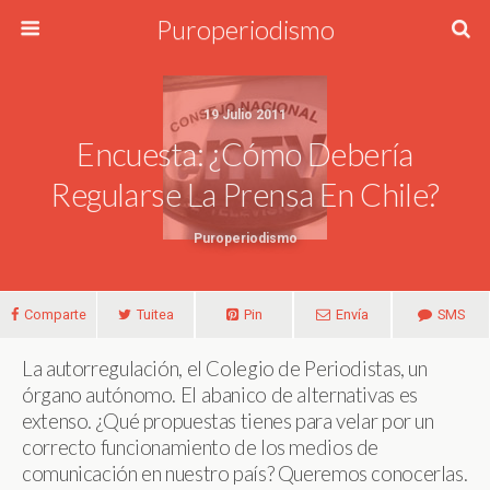
Puroperiodismo
19 Julio 2011
Encuesta: ¿Cómo Debería
Regularse La Prensa En Chile?
Puroperiodismo
Comparte
Tuitea
Pin
Envía
SMS
La autorregulación, el Colegio de Periodistas, un
órgano autónomo. El abanico de alternativas es
extenso. ¿Qué propuestas tienes para velar por un
correcto funcionamiento de los medios de
comunicación en nuestro país? Queremos conocerlas.