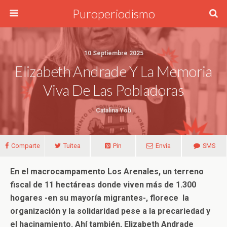
Puroperiodismo
10 Septiembre 2025
Elizabeth Andrade Y La Memoria
Viva De Las Pobladoras
Catalina Yob
Comparte
Tuitea
Pin
Envía
SMS
En el macrocampamento Los Arenales, un terreno
fiscal de 11 hectáreas donde viven más de 1.300
hogares -en su mayoría migrantes-, florece la
organización y la solidaridad pese a la precariedad y
el hacinamiento. Ahí también, Elizabeth Andrade