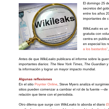
El domingo 25 de 
secretos del gob
entre los años 
importantes de c
WikiLeaks
es un 
gratuita con volu
centra en public
en especial los r
a los bastardos”
Antes de que
WikiLeaks
publicara el informe sobre la guer
importantes diarios:
The New York Times
,
The Guardian
la información y lograr un mayor impacto mundial.
Algunas reflexiones
En el sitio
Poynter Online
, Steve Myers analiza el surgimi
sitios pueden comenzar a cambiar el rol de la fuente —de l
relación que tiene con el periodista.
Otro dilema que surge con
WikiLeaks
lo aborda el diario
E