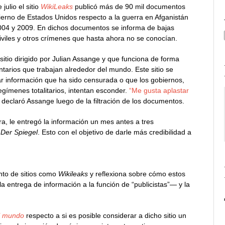
julio el sitio
WikiLeaks
publicó más de 90 mil documentos
ierno de Estados Unidos respecto a la guerra en Afganistán
2004 y 2009. En dichos documentos se informa de bajas
iviles y otros crímenes que hasta ahora no se conocían.
sitio dirigido por Julian Assange y que funciona de forma
ntarios que trabajan alrededor del mundo. Este sitio se
ar información que ha sido censurada o que los gobiernos,
egímenes totalitarios, intentan esconder.
“Me gusta aplastar
, declaró Assange luego de la filtración de los documentos.
ra, le entregó la información un mes antes a tres
y
Der Spiegel
. Esto con el objetivo de darle más credibilidad a
ento de sitios como
Wikileaks
y reflexiona sobre cómo estos
a entrega de información a la función de “publicistas”— y la
l mundo
respecto a si es posible considerar a dicho sitio un