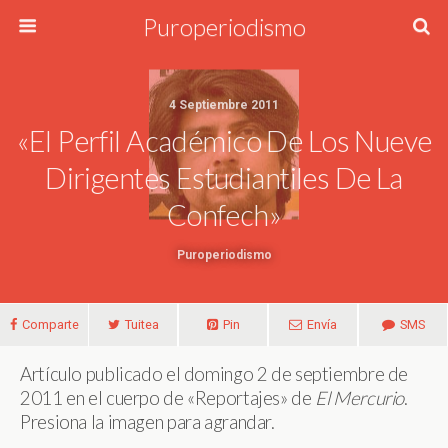
Puroperiodismo
4 Septiembre 2011
«El Perfil Académico De Los Nueve
Dirigentes Estudiantiles De La
Confech»
Puroperiodismo
Comparte
Tuitea
Pin
Envía
SMS
Artículo publicado el domingo 2 de septiembre de
2011 en el cuerpo de «Reportajes» de
El Mercurio
.
Presiona la imagen para agrandar.