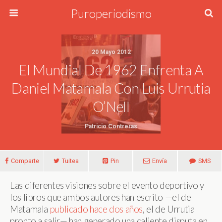
Puroperiodismo
20 Mayo 2012
El Mundial De 1962 Enfrenta A
Daniel Matamala Con Luis Urrutia
O’Nell
Patricio Contreras
Comparte
Tuitea
Pin
Envía
SMS
Las diferentes visiones sobre el evento deportivo y
los libros que ambos autores han escrito —el de
Matamala
publicado hace dos años
, el de Urrutia
pronto a salir— han generado una caliente disputa en