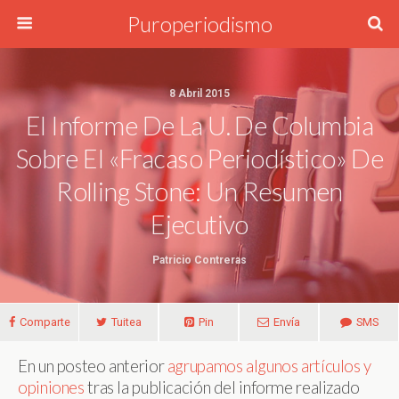
Puroperiodismo
8 Abril 2015
El Informe De La U. De Columbia
Sobre El «fracaso Periodístico» De
Rolling Stone: Un Resumen
Ejecutivo
Patricio Contreras
Comparte
Tuitea
Pin
Envía
SMS
En un posteo anterior
agrupamos algunos artículos y
opiniones
tras la publicación del informe realizado