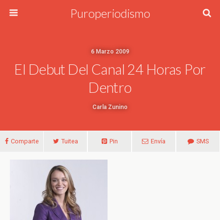
Puroperiodismo
6 Marzo 2009
El Debut Del Canal 24 Horas Por
Dentro
Carla Zunino
Comparte
Tuitea
Pin
Envía
SMS