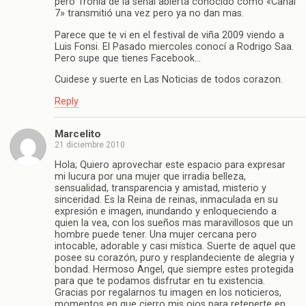
pero Tronia de la señal abierta conocido como «Canal
7» transmitió una vez pero ya no dan mas.
Parece que te vi en el festival de viña 2009 viendo a
Luis Fonsi. El Pasado miercoles conocí a Rodrigo Saa.
Pero supe que tienes Facebook…
Cuidese y suerte en Las Noticias de todos corazon.
Reply
Marcelito
21 diciembre 2010
Hola; Quiero aprovechar este espacio para expresar
mi lucura por una mujer que irradia belleza,
sensualidad, transparencia y amistad, misterio y
sinceridad. Es la Reina de reinas, inmaculada en su
expresión e imagen, inundando y enloqueciendo a
quien la vea, con los sueños mas maravillosos que un
hombre puede tener. Una mujer cercana pero
intocable, adorable y casi mística. Suerte de aquel que
posee su corazón, puro y resplandeciente de alegria y
bondad. Hermoso Angel, que siempre estes protegida
para que te podamos disfrutar en tu existencia.
Gracias por regalarnos tu imagen en los noticieros,
momentos en que cierro mis ojos para retenerte en