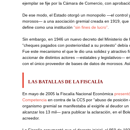
ejemplar se fije por la Cámara de Comercio, con aprobació
De ese modo, el Estado otorgó un monopolio —el control y c
morosos— a una asociación gremial creada en 1919, que 
define como una institución
“sin fines de lucro”
.
Sin embargo, en 1946 un nuevo decreto del Ministerio de
“cheques pagados con posterioridad a su protesto” debía co
Fue este mecanismo el que le dio una solidez y atractivo fi
accionar de distintos actores —estatales y legislativos— 
con el único proveedor de bases de datos de morosos. As
LAS BATALLAS DE LA FISCALÍA
En mayo de 2005 la Fiscalía Nacional Económica
presentó
Competencia
en contra de la CCS por “abuso de posición de
organismo gremial se manifestaba al exigirle al deudor u
alcanzar los 13 mil— para publicar la aclaración, en el B
acreedor.
La Fiscalía argumentó que el decreto inicial, el 950 de 19