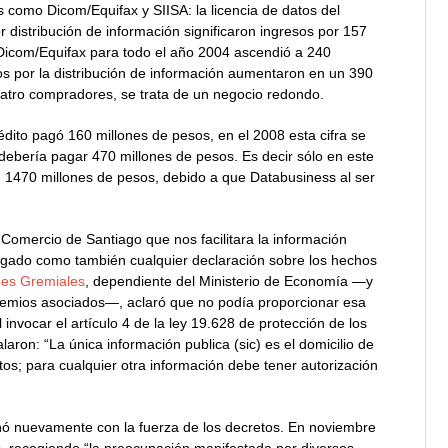
 como Dicom/Equifax y SIISA: la licencia de datos del
 distribución de información significaron ingresos por 157
a Dicom/Equifax para todo el año 2004 ascendió a 240
sos por la distribución de información aumentaron en un 390
uatro compradores, se trata de un negocio redondo.
dito pagó 160 millones de pesos, en el 2008 esta cifra se
 debería pagar 470 millones de pesos. Es decir sólo en este
n 1470 millones de pesos, debido a que Databusiness al ser
 Comercio de Santiago que nos facilitara la información
gado como también cualquier declaración sobre los hechos
nes Gremiales
, dependiente del Ministerio de Economía —y
 gremios asociados—, aclaró que no podía proporcionar esa
l invocar el artículo 4 de la ley 19.628 de protección de los
aron: “La única información publica (sic) es el domicilio de
utos; para cualquier otra información debe tener autorización
onó nuevamente con la fuerza de los decretos. En noviembre
0
, recogiendo “la preocupación manifestada por diversos