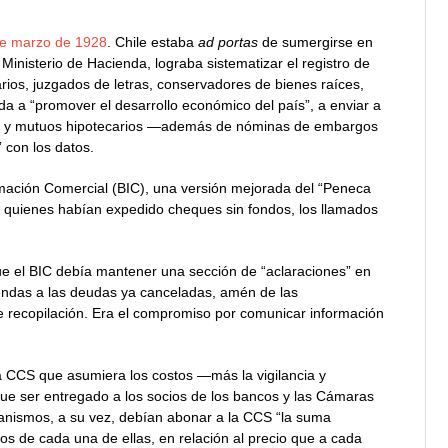
 de marzo de 1928
. Chile estaba
ad portas
de sumergirse en
l Ministerio de Hacienda, lograba sistematizar el registro de
rios, juzgados de letras, conservadores de bienes raíces,
da a “promover el desarrollo económico del país”, a enviar a
as y mutuos hipotecarios —además de nóminas de embargos
 con los datos.
mación Comercial (BIC), una versión mejorada del “Peneca
e quienes habían expedido cheques sin fondos, los llamados
que el BIC debía mantener una sección de “aclaraciones” en
miendas a las deudas ya canceladas, amén de las
de recopilación. Era el compromiso por comunicar información
a CCS que asumiera los costos —más la vigilancia y
 que ser entregado a los socios de los bancos y las Cámaras
ganismos, a su vez, debían abonar a la CCS “la suma
os de cada una de ellas, en relación al precio que a cada