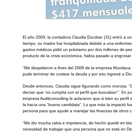
El año 2009, la contadora Claudia Escobar (31) entró a un
tiempo, su madre fue hospitalizada debido a una enfermedad
gastos médicos pidió un préstamo por dos millones de peso
producto de la crisis económica, había pasado a engrosar
“Me despidieron a fines del 2008 de la empresa Mundaca 
pude terminar de costear la deuda y por eso ingresé a Di
Desde entonces, Claudia sigue figurando como morosa. 
decían que ‘no cumplía con el perfil que buscaban’”. En j
empresa Auditconsulting le aclararon que si bien su perfi
la hacía una “buena candidata”. Lo que más la impactó f
persona para que ayude a manejar las finanzas de otros c
“Me dio mucha rabia e impotencia, de hecho quedé en bla
necesidad de trabajar que una persona que no está en Dic