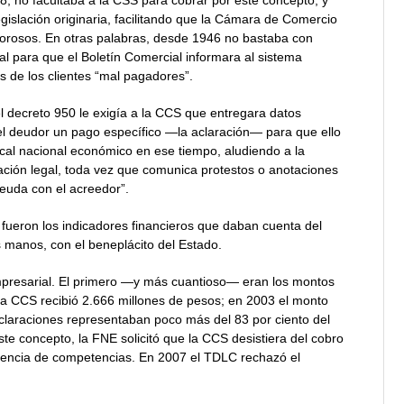
legislación originaria, facilitando que la Cámara de Comercio
morosos. En otras palabras, desde 1946 no bastaba con
l para que el Boletín Comercial informara al sistema
as de los clientes “mal pagadores”.
el decreto 950 le exigía a la CCS que entregara datos
del deudor un pago específico —la aclaración— para que ello
cal nacional económico en ese tiempo, aludiendo a la
ión legal, toda vez que comunica protestos o anotaciones
euda con el acreedor”.
o fueron los indicadores financieros que daban cuenta del
 manos, con el beneplácito del Estado.
mpresarial. El primero —y más cuantioso— eran los montos
la CCS recibió 2.666 millones de pesos; en 2003 el monto
 aclaraciones representaban poco más del 83 por ciento del
ste concepto, la FNE solicitó que la CCS desistiera del cobro
stencia de competencias. En 2007 el TDLC rechazó el