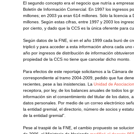
El segundo concepto era el negocio que nutría a empresas
Boletín de Información Comercial. En 1997 los ingresos por
millones; en 2003 ya eran 614 millones. Sólo la licencia 
millones. Según estas cifras, entre 1997 y 2003 los ingre
por ciento, y dado que la CCS es la única oferente para c
Según datos de la FNE, si en el año 1999 cada buró de cré
triplicó y para acceder a esta información ahora cada uno
año por ingresos de distribución de información obtuviero
propiedad de la CCS no tiene que cancelar dicho monto.
Para efectos de este reportaje solicitamos a la Cámara de
correspondiente al tramo 2004-2009, pedido que fue dene
recientes, pese a las insistencias. La
Unidad de Asociacio
receptora, por ley, de los balances anuales de todos los
información sin el consentimiento del titular de los datos, a
datos personales. Por medio de un correo electrónico señal
la entidad gremial, el directorio, número de socios y estat
de la entidad gremial”.
Pese al traspié de la FNE, el cambio propuesto se soluci
de 2006, el Ministerio de Hacienda
modificó el decreto 95