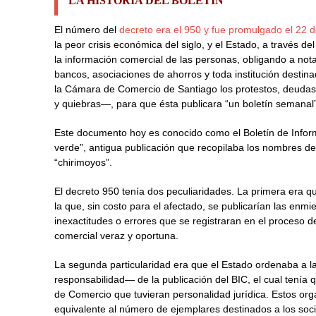
LA HISTORIA DEL BOLETÍN
El número del
decreto era el 950 y fue promulgado el 22
la peor crisis económica del siglo, y el Estado, a través de
la información comercial de las personas, obligando a nota
bancos, asociaciones de ahorros y toda institución destina
la Cámara de Comercio de Santiago los protestos, deud
y quiebras—, para que ésta publicara “un boletín semanal”
Este documento hoy es conocido como el Boletín de Infor
verde”, antigua publicación que recopilaba los nombres d
“chirimoyos”.
El decreto 950 tenía dos peculiaridades. La primera era 
la que, sin costo para el afectado, se publicarían las en
inexactitudes o errores que se registraran en el proceso 
comercial veraz y oportuna.
La segunda particularidad era que el Estado ordenaba a l
responsabilidad— de la publicación del BIC, el cual tenía
de Comercio que tuvieran personalidad jurídica. Estos or
equivalente al número de ejemplares destinados a los soci