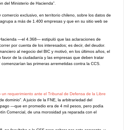
n del Ministerio de Hacienda”.
omercio exclusivo, en territorio chileno, sobre los datos de
agrupa a más de 1.400 empresas y que en su sitio web se
 Hacienda —el 4.368— estipuló que las aclaraciones de
rrer por cuenta de los interesados; es decir, del deudor.
nanciero al negocio del BIC y motivó, en los últimos años, el
en favor de la ciudadanía y las empresas que deben tratar
í comenzarían las primeras arremetidas contra la CCS.
 un requerimiento ante el Tribunal de Defensa de la Libre
 dominio”. A juicio de la FNE, la arbitrariedad del
n pago —que en promedio era de 4 mil pesos, pero podía
oletín Comercial, de una morosidad ya reparada con el
28, no facultaba a la CSS para cobrar por este concepto, y