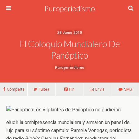
Puroperiodismo
28 Junio 2010
El Coloquio Mundialero De
Panóptico
Puroperiodismo
Comparte
Tuitea
Pin
Envía
SMS
Los vigilantes de Panóptico no pudieron
eludir la omnipresencia mundialera y armaron un panel de
lujo para su séptimo capítulo: Pamela Venegas, periodista
de radio
Biobío
; Carolina Fernández, productora del