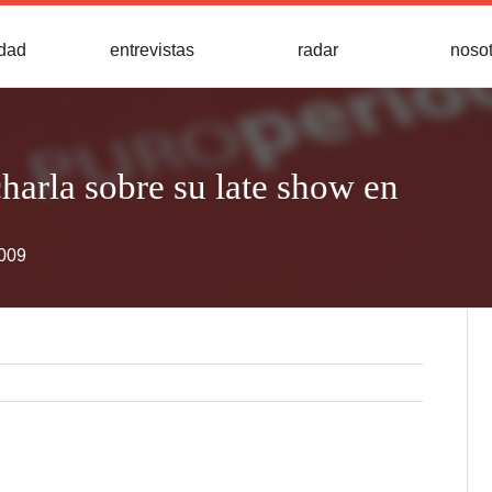
idad
entrevistas
radar
noso
harla sobre su late show en
2009