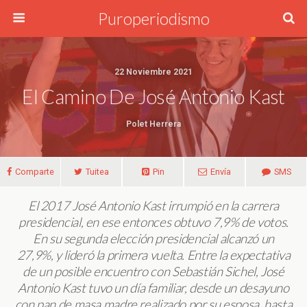
Puroperiodismo
22 Noviembre 2021
El Camino De José Antonio Kast
Polet Herrera
Comparte
Tuitea
Pin
Envía
SMS
El 2017 José Antonio Kast irrumpió en la carrera
presidencial, en ese entonces obtuvo 7,9% de votos.
En su segunda elección presidencial alcanzó un
27,9%, y lideró la primera vuelta. Entre la expectativa
de un posible encuentro con Sebastián Sichel, José
Antonio Kast tuvo un día familiar, desde un desayuno
con pan de masa madre realizado por su esposa, hasta