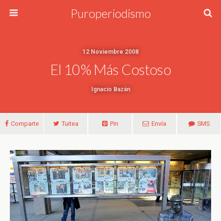
Puroperiodismo
12 Noviembre 2008
El 10% Más Costoso
Ignacio Bazán
Comparte
Tuitea
Pin
Envía
SMS