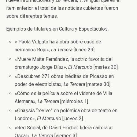
nueve informaciones y
La Tercera
, 7. Al igual que en el
ítem anterior, el total de las noticias cubiertas fueron
sobre diferentes temas.
Ejemplos de titulares en Cultura y Espectáculos:
« Paola Volpato hará obra sobre caso de
hermanos Rojo»,
La Tercera
[lunes 29].
«Muere Maite Fernández, la actriz favorita del
dramaturgo Jorge Díaz»,
El Mercurio
[martes 30].
«Descubren 271 obras inéditas de Picasso en
poder de electricista»,
La Tercera
[martes 30].
«Cómo es la película sobre el vidente de Villa
Alemana»,
La Tercera
[miércoles 1].
«Onassis “revive” en polémica obra de teatro en
Londres»,
El Mercurio
[jueves 2].
«Red Social, de David Fincher, lidera carrera al
Oscar»,
La Tercera
[viernes 3].