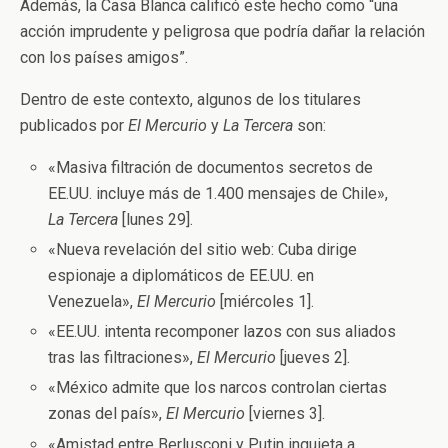
Además, la Casa Blanca calificó este hecho como “una
acción imprudente y peligrosa que podría dañar la relación
con los países amigos”.
Dentro de este contexto, algunos de los titulares
publicados por
El Mercurio
y
La Tercera
son:
«Masiva filtración de documentos secretos de
EE.UU. incluye más de 1.400 mensajes de Chile»,
La Tercera
[lunes 29].
«Nueva revelación del sitio web: Cuba dirige
espionaje a diplomáticos de EE.UU. en
Venezuela»,
El Mercurio
[miércoles 1].
«EE.UU. intenta recomponer lazos con sus aliados
tras las filtraciones»,
El Mercurio
[jueves 2].
«México admite que los narcos controlan ciertas
zonas del país»,
El Mercurio
[viernes 3].
«Amistad entre Berlusconi y Putin inquieta a