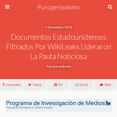
Puroperiodismo
9 Diciembre 2010
Documentos Estadounidenses
Filtrados Por WikiLeaks Lideraron
La Pauta Noticiosa
Puroperiodismo
Comparte
Tuitea
Pin
Envía
SMS