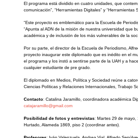
El programa está dividido en cuatro unidades, que contem
comunicación”, “Herramientas Digitales” y “Herramientas S
“Este proyecto es emblemático para la Escuela de Periodis
“Apunta al ADN de la misión de nuestra universidad que bus
académica y de inclusión de los más vulnerables de la soc
Por su parte, el director de la Escuela de Periodismo, Alf
proyecto inaugurar este diplomado que es inédito en el m
el programa y los instó a sentirse parte de la UAH y a hace
cualquier estudiante de pre grado.
El diplomado en Medios, Política y Sociedad reúne a cator
Ciencias Políticas y Relaciones Internacionales, Trabajo S
Contacto
: Catalina Jaramillo, coordinadora académica Di
catajaramillo@gmail.com
Posibilidad de fotos y entrevistas
: Martes 29 de mayo,
Hurtado, Alameda 1869, piso 2 (coordinar antes).
Profesores
: Iván Valenzuela, Andrea Vial, Alfredo Sepúlv