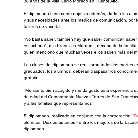
38 años de la Villa Cerro Morado en Puente Alto.
El diplomado tiene como objetivo además, darle a los alu
y sus necesidades ante los medios de comunicación, por lo
talleres de vocería.
“No basta saber, también hay que saber comunicar, saber 
escuchada”, dijo Francisca Márquez, decana de la facultad
quien mencionó que muchas veces ellos saben más del mer
Las clases del diplomado se realizaran todos los martes 
graduados, los alumnos, deberán traspasar los conocimie
gratuito.
“Me siento bien acogido y me da gusto esta experiencia qu
de edad del Campamento Nuevas Torres de San Francisco d
y a las familias que representamos”.
El diplomado, realizado en conjunto con la corporación “
Ta
alumnos. Diez estudiantes –entre los mejores de la Escue
diplomado.