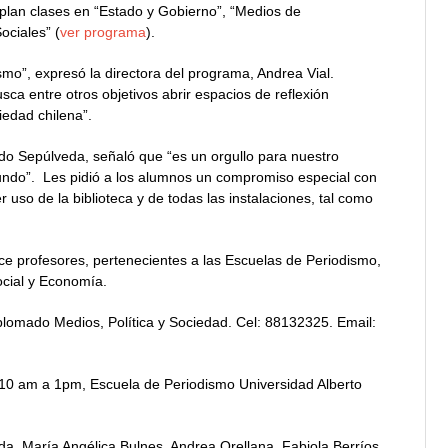
plan clases en “Estado y Gobierno”, “Medios de
ociales” (
ver programa
).
mo”, expresó la directora del programa, Andrea Vial.
ca entre otros objetivos abrir espacios de reflexión
iedad chilena”.
redo Sepúlveda, señaló que “es un orgullo para nuestro
undo”. Les pidió a los alumnos un compromiso especial con
r uso de la biblioteca y de todas las instalaciones, tal como
ce profesores, pertenecientes a las Escuelas de Periodismo,
ocial y Economía.
plomado Medios, Política y Sociedad. Cel: 88132325. Email:
 10 am a 1pm, Escuela de Periodismo Universidad Alberto
eda, María Angélica Bulnes, Andrea Orellana, Fabiola Berríos,