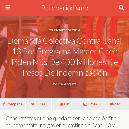
Puroperiodismo
29 Diciembre 2014
Demanda Colectiva Contra Canal
13 Por Programa Master Chef:
Piden Más De 400 Millones De
Pesos De Indemnización
Pedro Anguita
Comparte
Tuitea
Pin
Envía
SMS
Concursantes que no quedaron en la selección final
acusaron trato indigno en el casting de Canal 13 y