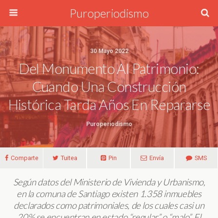
Puroperiodismo
30 Mayo 2022
Del Monumento Al Patrimonio:
Cuando Una Construcción
Histórica Tarda Años En Repararse
Puroperiodismo
Comparte
Tuitea
Pin
Envía
SMS
Según datos del Ministerio de Vivienda y Urbanismo,
en la comuna de Santiago
existen 1.358 inmuebles
declarados como patrimoniales, de los cuales casi un
20% se encuentran en estado “regular” o “malo”.
El