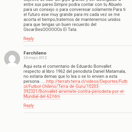
entre sus pares.Simpre podra contar con tu Abuelo
para un consejo o para converesar solamente.Para ti
el futuro esw muy grande para mi cada vez se me
acorta el tiempo,tratemos de mantenernos unidos
para que tengas un buen recuerdo del
Oscar.BesOOOOOOs El Tata.
Reply
Ferchileno
24 mayo 2012
Aqui esta el comentario de Eduardo Bonvallet
respecto al libro 1962 del periodista Daniel Matamala,
no estaria demas que lo lea o se lo envien a esta
persona……..
http://terratv.terra.cl/videos/Deportes/Futb
ol/Futbol-Chileno/Terra-de-Guru/10203-
392321/Bonvallet-arremete-contra-periodista-por-el-
Mundial-del-62.htm
Reply