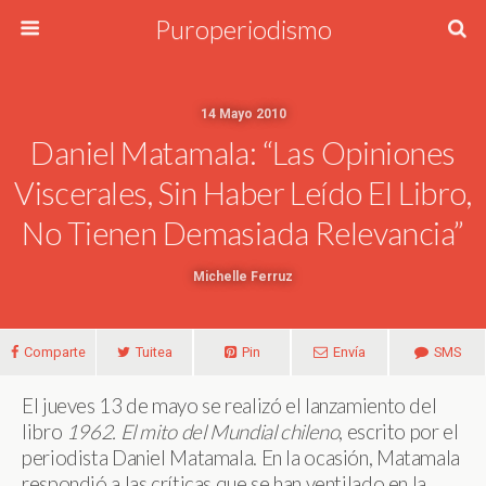
Puroperiodismo
14 Mayo 2010
Daniel Matamala: “Las Opiniones
Viscerales, Sin Haber Leído El Libro,
No Tienen Demasiada Relevancia”
Michelle Ferruz
Comparte
Tuitea
Pin
Envía
SMS
El jueves 13 de mayo se realizó el lanzamiento del
libro
1962. El mito del Mundial chileno
, escrito por el
periodista Daniel Matamala. En la ocasión, Matamala
respondió a las críticas que se han ventilado en la