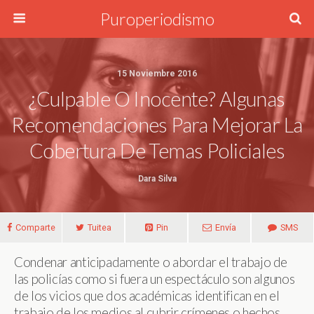
Puroperiodismo
15 Noviembre 2016
¿Culpable O Inocente? Algunas
Recomendaciones Para Mejorar La
Cobertura De Temas Policiales
Dara Silva
Comparte
Tuitea
Pin
Envía
SMS
Condenar anticipadamente o abordar el trabajo de
las policías como si fuera un espectáculo son algunos
de los vicios que dos académicas identifican en el
trabajo de los medios al cubrir crímenes o hechos