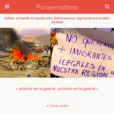
Puroperiodismo
Volver a Cuando el miedo votó: delincuencia, migración y el triunfo
de Kast
« anterior en la galería
próximo en la galería »
Volver arriba