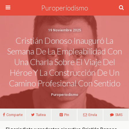
Puroperiodismo
19 Noviembre 2025
Cristián Donoso Inauguró La
Semana De La Empleabilidad Con
Una Charla Sobre El Viaje Del
Héroe Y La Construcción De Un
Camino Profesional Con Sentido
Puroperiodismo
Comparte
Tuitea
Pin
Envía
SMS