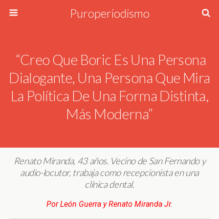
Puroperiodismo
“Creo Que Boric Es Una Persona
Dialogante, Una Persona Que Mira
La Política De Una Forma Distinta,
Más Moderna”
Renato Miranda, 43 años. Vecino de San Fernando y
audio-locutor, trabaja como recepcionista en una
clínica dental.
Por León Guerra y Renato Miranda Jr.