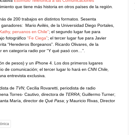
iciativa
Estímulo Telefónica a las Comunicaciones
iento que tiene más historia en otros países de la región.
más de 200 trabajos en distintos formatos. Sesenta
 ganadores: Mario Avilés, de la Universidad Diego Portales,
Kathy, peruanos en Chile”
; el segundo lugar fue para
ajo fotográfico
“Fe Ciega”
; el tercer lugar fue para Javier
rita “Herederos Borgeanos”. Ricardo Olivares, de la
gar en categoría radio por “Y qué pasó con…”.
ón de pesos) y un iPhone 4. Los dos primeros lugares
io de comunicación; el tercer lugar lo hará en
CNN Chile,
una entrevista exclusiva.
odista de
TVN
; Cecilia Rovaretti, periodista de radio
mena Torres- Cautivo, directora de
TERRA
; Guillermo Turner;
Santa María, director de
Qué Pasa
; y Mauricio Rivas, Director
fónica