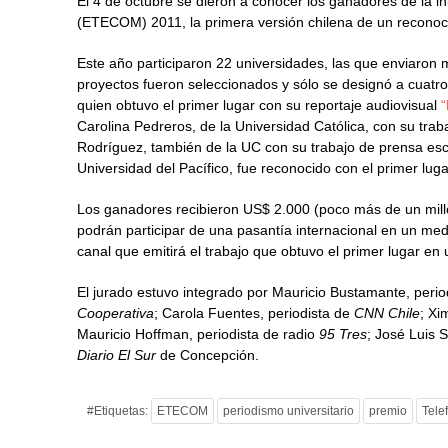
El 4 de octubre se dieron a conocer los ganadores de la in
(ETECOM) 2011, la primera versión chilena de un reconocim
Este año participaron 22 universidades, las que enviaron 
proyectos fueron seleccionados y sólo se designó a cuatro
quien obtuvo el primer lugar con su reportaje audiovisual
“
Carolina Pedreros, de la Universidad Católica, con su trab
Rodríguez, también de la UC con su trabajo de prensa esc
Universidad del Pacífico, fue reconocido con el primer lu
Los ganadores recibieron US$ 2.000 (poco más de un mill
podrán participar de una pasantía internacional en un med
canal que emitirá el trabajo que obtuvo el primer lugar en 
El jurado estuvo integrado por Mauricio Bustamante, peri
Cooperativa
; Carola Fuentes, periodista de
CNN Chile
; Xi
Mauricio Hoffman, periodista de radio
95 Tres
; José Luis 
Diario El Sur
de Concepción.
#Etiquetas:
ETECOM
periodismo universitario
premio
Tele