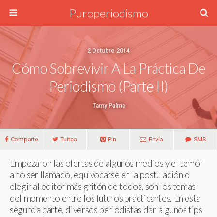
Puroperiodismo
2 Octubre 2014
Cómo Sobrevivir A La Práctica De
Periodismo (parte II)
Tamy Palma
Comparte
Tuitea
Pin
Envía
SMS
Empezaron las ofertas de algunos medios y el temor
a no ser llamado, equivocarse en la postulación o
elegir al editor más gritón de todos, son los temas
del momento entre los futuros practicantes. En esta
segunda parte, diversos periodistas dan algunos tips