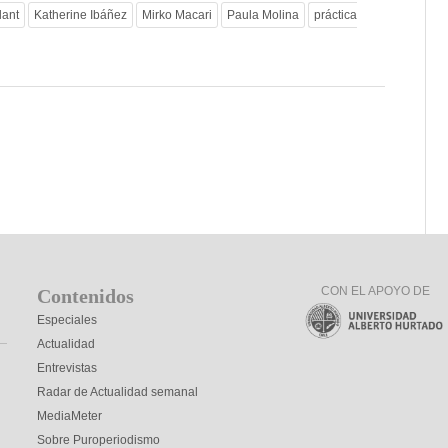
lant
Katherine Ibáñez
Mirko Macari
Paula Molina
práctica
CON EL APOYO DE
Contenidos
Especiales
Actualidad
Entrevistas
Radar de Actualidad semanal
MediaMeter
Sobre Puroperiodismo