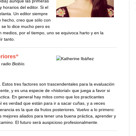
pedia) aunque las primeras
 horarios del editor. Si el
elanta. Un editor siempre
e hecho, creo que sólo con
 se lo dice mucho pero es
n medios, por el tiempo, uno se equivoca harto y en la
r tanto.
eriores”
radio Biobío.
 Estos tres factores son trascendentales para la evaluación
ente, y es una especie de «historial» que juega a favor si
áctica. En general hay mitos como que los practicantes
. Sí es verdad que están para ir a sacar cuñas, y a veces
verancia es la que da frutos posteriores. Vuelvo a lo primero:
s mejores aliados para tener una buena práctica, aprender y
camino. El futuro será auspicioso profesionalmente.