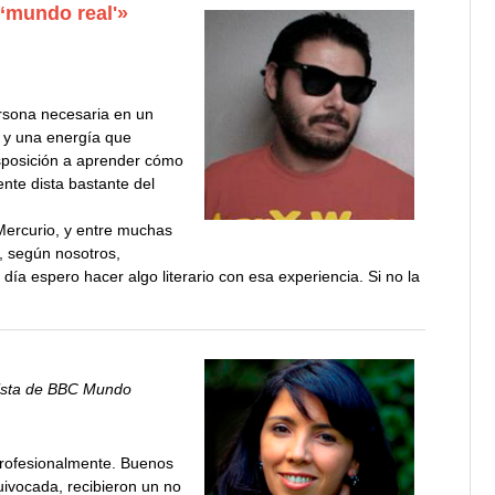
‘mundo real'»
ersona necesaria en un
s y una energía que
isposición a aprender cómo
nte dista bastante del
l Mercurio, y entre muchas
e, según nosotros,
día espero hacer algo literario con esa experiencia. Si no la
dista de BBC Mundo
profesionalmente. Buenos
uivocada, recibieron un no