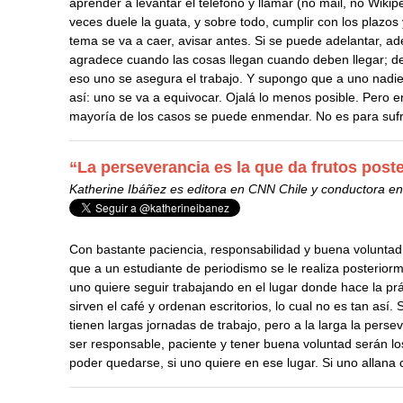
aprender a levantar el teléfono y llamar (no mail, no Wiki
veces duele la guata, y sobre todo, cumplir con los plazos y
tema se va a caer, avisar antes. Si se puede adelantar, ad
agradece cuando las cosas llegan cuando deben llegar; d
eso uno se asegura el trabajo. Y supongo que a uno nadie
así: uno se va a equivocar. Ojalá lo menos posible. Pero e
mayoría de los casos se puede enmendar. No es para sufri
“La perseverancia es la que da frutos post
Katherine Ibáñez es editora en CNN Chile y conductora en 
Con bastante paciencia, responsabilidad y buena voluntad.
que a un estudiante de periodismo se le realiza posteriorm
uno quiere seguir trabajando en el lugar donde hace la pr
sirven el café y ordenan escritorios, lo cual no es tan así
tienen largas jornadas de trabajo, pero a la larga la perse
ser responsable, paciente y tener buena voluntad serán lo
poder quedarse, si uno quiere en ese lugar. Si uno allana 