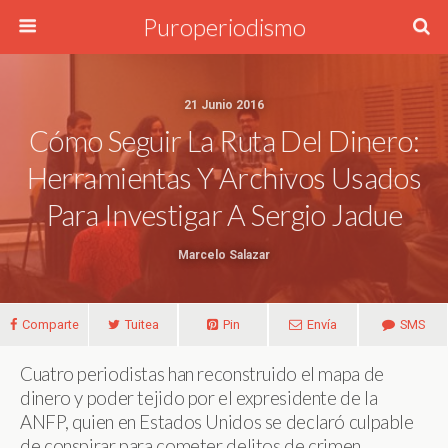
Puroperiodismo
21 Junio 2016
Cómo Seguir La Ruta Del Dinero:
Herramientas Y Archivos Usados
Para Investigar A Sergio Jadue
Marcelo Salazar
Comparte
Tuitea
Pin
Envía
SMS
Cuatro periodistas han reconstruido el mapa de
dinero y poder tejido por el expresidente de la
ANFP, quien en Estados Unidos se declaró culpable
de conspirar para cometer delitos de crimen