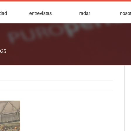
idad
entrevistas
radar
noso
025