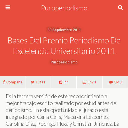
Puroperiodismo
30 Septiembre 2011
Bases Del Premio Periodismo De
Excelencia Universitario 2011
Puroperiodismo
Comparte
Tuitea
Pin
Envía
SMS
Es la tercera versión de este reconocimiento al
mejor trabajo escrito realizado por estudiantes de
periodismo. En esta oportunidad el jurado está
integrado por Carla Celis, Macarena Lescornez,
Carolina Díaz, Rodrigo Fluxá y Christián Jiménez. La