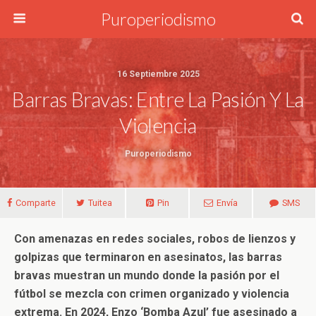
Puroperiodismo
16 Septiembre 2025
Barras Bravas: Entre La Pasión Y La
Violencia
Puroperiodismo
Comparte
Tuitea
Pin
Envía
SMS
Con amenazas en redes sociales, robos de lienzos y
golpizas que terminaron en asesinatos, las barras
bravas muestran un mundo donde la pasión por el
fútbol se mezcla con crimen organizado y violencia
extrema. En 2024, Enzo ‘Bomba Azul’ fue asesinado a