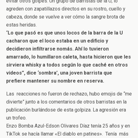
evitar otros golpes. Un grupo de barristas de la U, lo
agreden con zapatillazos directos en su rostro, cuello y
cabeza, donde se vuelve a ver cómo la sangre brota de
estas heridas.
“
Lo que pasó es que unos locos de la barra de la U
cacharon que el loco estaba en un edificio y
decidieron infiltrarse nomás. Ahí lo tuvieron
amarrado, lo humillaron caleta, hasta hicieron que les
sirviera whisky a todos según lo que caché en otros
videos”, dice ‘sombra’, una joven barrista que
prefiere mantener su nombre en reserva.
Las reacciones no fueron de rechazo, hubo emojis de “me
divierte” junto a los comentarios de otros barristas en la
publicación burlándose de esta golpiza. La agresión era
un trofeo.
Enzo Bomba Azul-Edson Olivares Díaz tenía 25 años y en
TikTok se hacía llamar «El diablo en patines». Tenía más