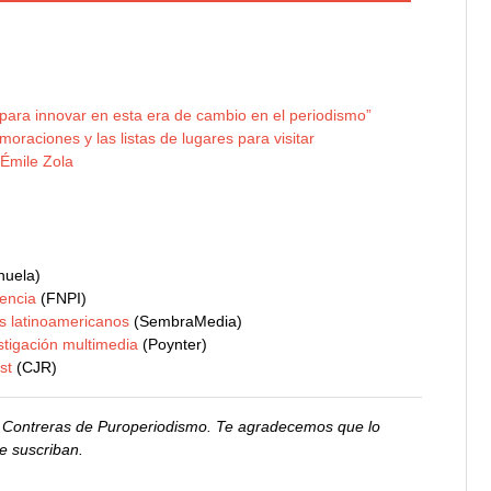
a para innovar en esta era de cambio en el periodismo”
oraciones y las listas de lugares para visitar
Émile Zola
huela)
encia
(FNPI)
es latinoamericanos
(SembraMedia)
stigación multimedia
(Poynter)
st
(CJR)
io Contreras de Puroperiodismo. Te agradecemos que lo
e suscriban.