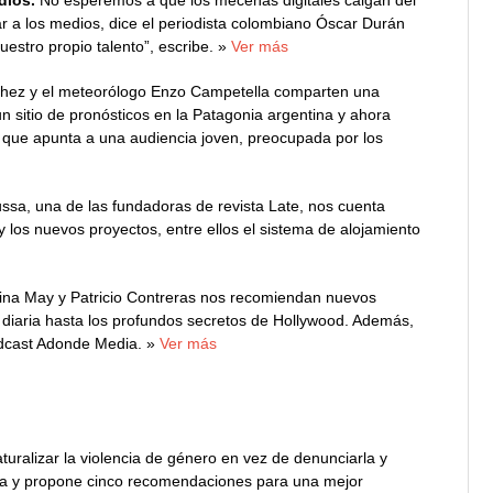
dios.
No esperemos a que los mecenas digitales caigan del
r a los medios, dice el periodista colombiano Óscar Durán
uestro propio talento”, escribe. »
Ver más
chez y el meteorólogo Enzo Campetella comparten una
 sitio de pronósticos en la Patagonia argentina y ahora
que apunta a una audiencia joven, preocupada por los
sa, una de las fundadoras de revista Late, nos cuenta
los nuevos proyectos, entre ellos el sistema de alojamiento
ina May y Patricio Contreras nos recomiendan nuevos
diaria hasta los profundos secretos de Hollywood. Además,
odcast Adonde Media. »
Ver más
turalizar la violencia de género en vez de denunciarla y
iza y propone cinco recomendaciones para una mejor