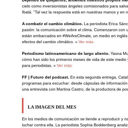
Dejemos de quejarnos, armemos nuestros propios me
cielo como inversionistas ángeles comisionados para salva
Ibatá. “Tal vez la respuesta está en nuestras manos y en n
A combatir el cambio climático.
La periodista Erica Sán
pasión: la comunicación sobre el clima. Comenzaron con un
están embarcados en #WeAreClimate, un medio en inglés 
efectos del cambio climático. »
Ver más
Periodismo latinoamericano de largo aliento.
Yasna Mus
cómo han sido los primeros meses de vida de este medio y 
para periodistas. »
Ver más
FF | Futuro del podcast.
En esta segunda entrega, Catal
programas para escuchar: desde cápsulas de información 
una entrevista con Martina Castro, de la productora de p
LA IMAGEN DEL MES
En los medios de comunicación se tiende a reproducir y na
luchar contra ella. La periodista Sophia Boddenberg anal