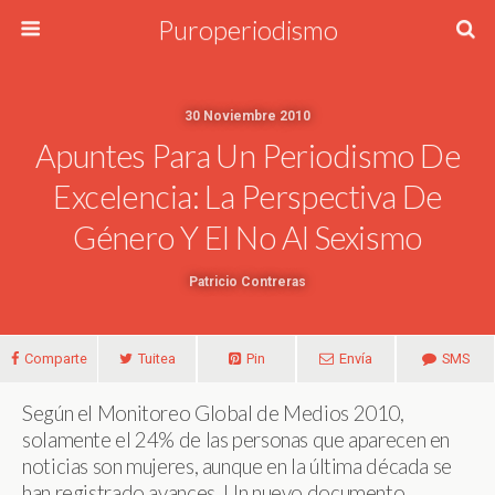
Puroperiodismo
30 Noviembre 2010
Apuntes Para Un Periodismo De
Excelencia: La Perspectiva De
Género Y El No Al Sexismo
Patricio Contreras
Comparte
Tuitea
Pin
Envía
SMS
Según el Monitoreo Global de Medios 2010,
solamente el 24% de las personas que aparecen en
noticias son mujeres, aunque en la última década se
han registrado avances. Un nuevo documento