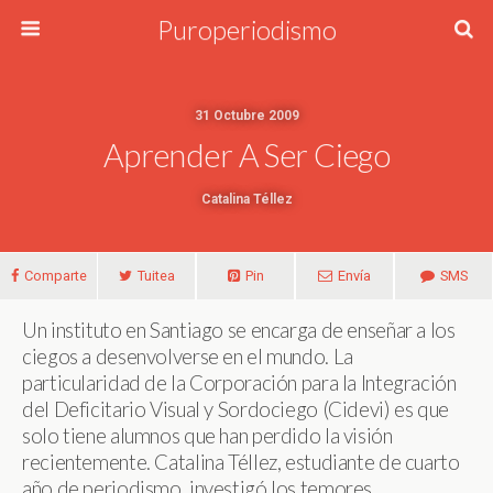
Puroperiodismo
31 Octubre 2009
Aprender A Ser Ciego
Catalina Téllez
Comparte
Tuitea
Pin
Envía
SMS
Un instituto en Santiago se encarga de enseñar a los
ciegos a desenvolverse en el mundo. La
particularidad de la Corporación para la Integración
del Deficitario Visual y Sordociego (Cidevi) es que
solo tiene alumnos que han perdido la visión
recientemente. Catalina Téllez, estudiante de cuarto
año de periodismo, investigó los temores,