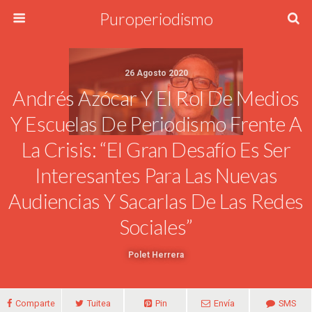
Puroperiodismo
26 Agosto 2020
Andrés Azócar Y El Rol De Medios
Y Escuelas De Periodismo Frente A
La Crisis: “El Gran Desafío Es Ser
Interesantes Para Las Nuevas
Audiencias Y Sacarlas De Las Redes
Sociales”
Polet Herrera
Comparte
Tuitea
Pin
Envía
SMS