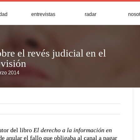
idad
entrevistas
radar
noso
re el revés judicial en el
visión
arzo 2014
tor del libro
El derecho a la información en
de anular el fallo que obligaba al canal a pagar