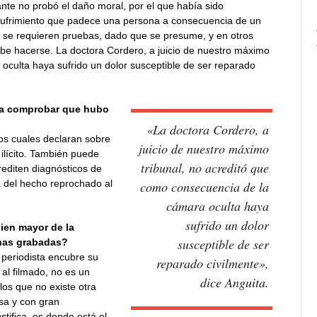
nte no probó el daño moral, por el que había sido
sufrimiento que padece una persona a consecuencia de un
no se requieren pruebas, dado que se presume, y en otros
e hacerse. La doctora Cordero, a juicio de nuestro máximo
oculta haya sufrido un dolor susceptible de ser reparado
ra comprobar que hubo
«La doctora Cordero, a
los cuales declaran sobre
juicio de nuestro máximo
 ilícito. También puede
tribunal, no acreditó que
rediten diagnósticos de
 del hecho reprochado al
como consecuencia de la
cámara oculta haya
sufrido un dolor
bien mayor de la
susceptible de ser
onas grabadas?
 periodista encubre su
reparado civilmente»,
 al filmado, no es un
dice Anguita.
los que no existe otra
sa y con gran
stifica, es donde está el