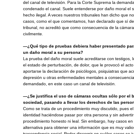
del canal de televisión. Para la Corte Suprema la demanda
condenado el canal. Suele entenderse por daño moral el 
hecho ilegal. A veces nuestros tribunales han dicho que 
casos, como el que comentamos, han declarado que sí deb
tribunal, no acreditó que como consecuencia de la cámara 
civilmente.
—¿Qué tipo de pruebas debiera haber presentado pa
un daño moral a su persona?
La prueba del daño moral suele acreditarse con testigos, 
el estado de perturbación, de dolor, que le provocó el acto
aportarse la declaración de psicólogos, psiquiatras que ac
depresión u otras enfermedades mentales a consecuencia
demandado, en este caso un canal de televisión.
—¿Se justifica el uso de cámaras ocultas sólo por el 
sociedad, pasando a llevar los derechos de las pers
Como se trata de un procedimiento muy discutido, pues el
identidad haciéndose pasar por otra persona y sin advertir
procedimiento honesto ni leal. Sin embargo, hay casos en 
alternativa para obtener una información que es muy valio
trascendencia social. Poder discernir en cuáles casos se ju