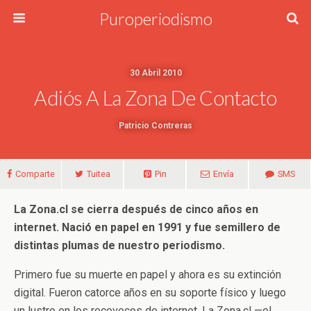
Puroperiodismo
30 Abril 2010
Adiós A La Zona De Contacto
Patricio Contreras
Comparte
Tuitea
Pin
Envía
SMS
La Zona.cl se cierra después de cinco años en
internet. Nació en papel en 1991 y fue semillero de
distintas plumas de nuestro periodismo.
Primero fue su muerte en papel y ahora es su extinción
digital. Fueron catorce años en su soporte físico y luego
un lustro en los recovecos de internet. La Zona.cl —el