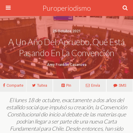
Puroperiodismo
25 Octubre 2021
A Un Año Del Apruebo, Qué Está
Pasando En La Convención
Amy Franklin Casanova
Comparte
Tuitea
Pin
Envía
SMS
El lunes 18 de octubre, exactamente a dos años del
estallido social que impulsó su creación, la Convención
Constitucional dio inicio al debate de las materias que
podrían llegar a ser parte de una nueva Carta
Fundamental para Chile. Desde entonces, han sido