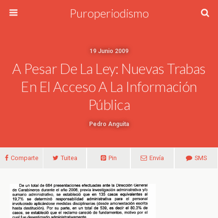
Puroperiodismo
19 Junio 2009
A Pesar De La Ley: Nuevas Trabas
En El Acceso A La Información
Pública
Pedro Anguita
Comparte
Tuitea
Pin
Envía
SMS